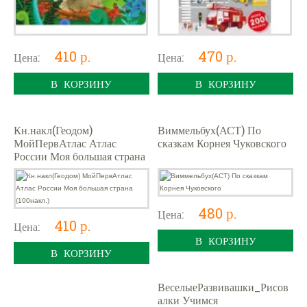
410 р.
470 р.
Цена:
Цена:
В КОРЗИНУ
В КОРЗИНУ
Кн.накл(Геодом)
Виммельбух(АСТ) По
МойПервАтлас Атлас
сказкам Корнея Чуковского
России Моя большая страна
(100накл.)
480 р.
Цена:
410 р.
Цена:
В КОРЗИНУ
В КОРЗИНУ
ВеселыеРазвивашки_Рисов
алки Учимся