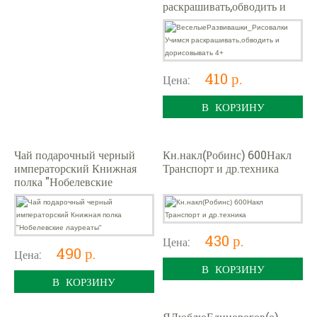
раскрашивать,обводить и
дорисовывать 4+
410 р.
Цена:
В КОРЗИНУ
Чай подарочный черный
Кн.накл(Робинс) 600Накл
императорский Книжная
Транспорт и др.техника
полка "Нобелевские
лауреаты"
430 р.
Цена:
490 р.
Цена:
В КОРЗИНУ
В КОРЗИНУ
ЯЛюблюЕдинорогов(о)