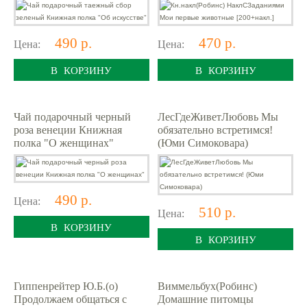
490 р.
470 р.
Цена:
Цена:
В КОРЗИНУ
В КОРЗИНУ
Чай подарочный черный
ЛесГдеЖиветЛюбовь Мы
роза венеции Книжная
обязательно встретимся!
полка "О женщинах"
(Юми Симоковара)
490 р.
Цена:
510 р.
Цена:
В КОРЗИНУ
В КОРЗИНУ
Гиппенрейтер Ю.Б.(о)
Виммельбух(Робинс)
Продолжаем общаться с
Домашние питомцы