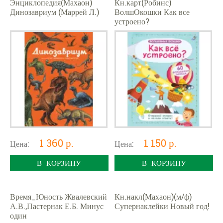
Энциклопедия(Махаон)
Кн.карт(Робинс)
Динозавриум (Маррей Л.)
ВолшОкошки Как все
устроено?
1 360 р.
1 150 р.
Цена:
Цена:
В КОРЗИНУ
В КОРЗИНУ
Время_Юность Жвалевский
Кн.накл(Махаон)(м/ф)
А.В.,Пастернак Е.Б. Минус
Супернаклейки Новый год!
один