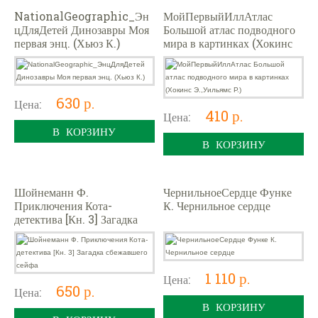
NationalGeographic_Эн
МойПервыйИллАтлас
цДляДетей Динозавры Моя
Большой атлас подводного
первая энц. (Хьюз К.)
мира в картинках (Хокинс
Э.,Уильямс Р.)
630 р.
Цена:
410 р.
Цена:
В КОРЗИНУ
В КОРЗИНУ
Шойнеманн Ф.
ЧернильноеСердце Функе
Приключения Кота-
К. Чернильное сердце
детектива [Кн. 3] Загадка
сбежавшего сейфа
1 110 р.
Цена:
650 р.
Цена:
В КОРЗИНУ