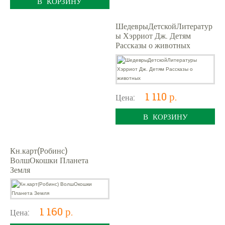
В КОРЗИНУ
ШедеврыДетскойЛитератур
ы Хэрриот Дж. Детям
Рассказы о животных
1 110 р.
Цена:
В КОРЗИНУ
Кн.карт(Робинс)
ВолшОкошки Планета
Земля
1 160 р.
Цена: