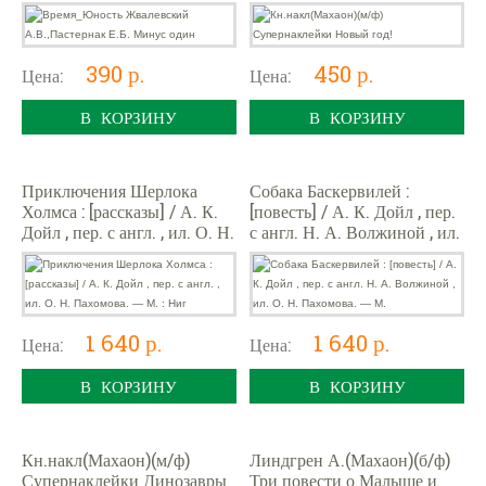
390 р.
450 р.
Цена:
Цена:
В КОРЗИНУ
В КОРЗИНУ
Приключения Шерлока
Собака Баскервилей :
Холмса : [рассказы] / А. К.
[повесть] / А. К. Дойл , пер.
Дойл , пер. с англ. , ил. О. Н.
с англ. Н. А. Волжиной , ил.
Пахомова. — М. : Ниг
О. Н. Пахомова. — М.
1 640 р.
1 640 р.
Цена:
Цена:
В КОРЗИНУ
В КОРЗИНУ
Кн.накл(Махаон)(м/ф)
Линдгрен А.(Махаон)(б/ф)
Супернаклейки Динозавры
Три повести о Малыше и