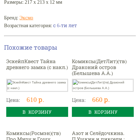
Размеры: 217 x 213 x 12 мм
Бренд:
Эксмо
с 6-ти лет
Возрастная категория:
Похожие товары
ЭскейпКвест Тайна
Комиксы(ДетЛит)(тв)
древнего замка (с накл.)
Драконий остров
(Белышева А.А.)
610 р.
660 р.
Цена:
Цена:
В КОРЗИНУ
В КОРЗИНУ
Комиксы(Росмэн)(тв)
Азот и Селёдочкина.
Про Миру и Гошу
П.Ушкин и пиксели :