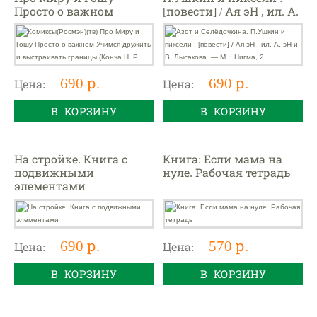
Просто о важном
[повести] / Ая эН , ил. А.
Учимся дружить и
эН и В. Лысакова. — М. :
выстраивать границы
Нигма, 2
(Конча Н.,Р
690 р.
690 р.
Цена:
Цена:
В КОРЗИНУ
В КОРЗИНУ
На стройке. Книга с
Книга: Если мама на
подвижными
нуле. Рабочая тетрадь
элементами
690 р.
570 р.
Цена:
Цена:
В КОРЗИНУ
В КОРЗИНУ