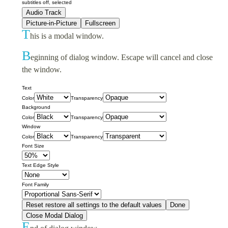
subtitles off
, selected
Audio Track
Picture-in-Picture
Fullscreen
T
his is a modal window.
B
eginning of dialog window. Escape will cancel and close
the window.
Text
Color
Transparency
Background
Color
Transparency
Window
Color
Transparency
Font Size
Text Edge Style
Font Family
Reset
restore all settings to the default values
Done
Close Modal Dialog
E