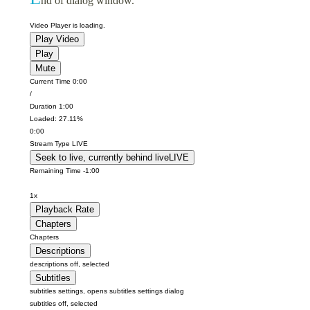
nd of dialog window.
Video Player is loading.
Play Video
Play
Mute
Current Time
0:00
/
Duration
1:00
Loaded
:
27.11%
0:00
Stream Type
LIVE
Seek to live, currently behind live
LIVE
Remaining Time
-
1:00
1x
Playback Rate
Chapters
Chapters
Descriptions
descriptions off
, selected
Subtitles
subtitles settings
, opens subtitles settings dialog
subtitles off
, selected