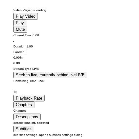
Video Player is loading.
Play Video
Play
Mute
Current Time
0:00
/
Duration
1:00
Loaded
:
0.00%
0:00
Stream Type
LIVE
Seek to live, currently behind live
LIVE
Remaining Time
-
1:00
1x
Playback Rate
Chapters
Chapters
Descriptions
descriptions off
, selected
Subtitles
subtitles settings
, opens subtitles settings dialog