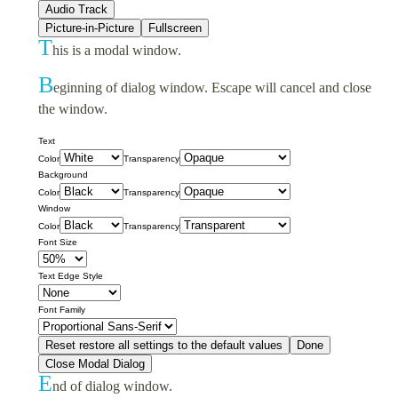
Audio Track
Picture-in-Picture
Fullscreen
T
his is a modal window.
B
eginning of dialog window. Escape will cancel and close
the window.
Text
Color
Transparency
Background
Color
Transparency
Window
Color
Transparency
Font Size
Text Edge Style
Font Family
Reset
restore all settings to the default values
Done
Close Modal Dialog
E
nd of dialog window.