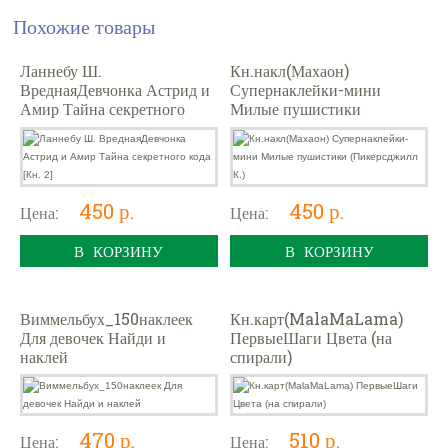
Похожие товары
Ланнебу Ш.
Кн.накл(Махаон)
ВреднаяДевчонка Астрид и
Супернаклейки-мини
Амир Тайна секретного
Милые пушистики
кода [Кн. 2]
(Пикерсджилл К.)
450 р.
450 р.
Цена:
Цена:
В КОРЗИНУ
В КОРЗИНУ
Виммельбух_150наклеек
Кн.карт(MalaMaLama)
Для девочек Найди и
ПервыеШаги Цвета (на
наклей
спирали)
470 р.
510 р.
Цена:
Цена: