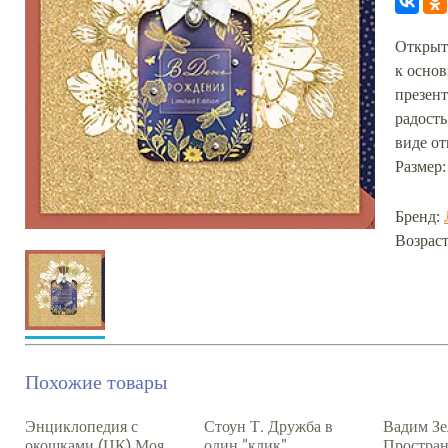
Открыт
к основ
презент
радость
виде о
Размер:
Бренд:
Возраст
Похожие товары
Энциклопедия с
Стоун Т. Дружба в
Вадим Зе
окошками (ЦК) Моя
один "клик"
Простран