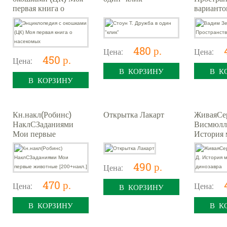
первая книга о
варианто
насекомых
480 р.
Цена:
Цена:
450 р.
Цена:
В КОРЗИНУ
В К
В КОРЗИНУ
Кн.накл(Робинс)
Открытка Лакарт
ЖиваяСе
НаклСЗаданиями
Висмюлл
Мои первые
История 
животные
динозавр
[200+накл.]
490 р.
Цена:
470 р.
Цена:
Цена:
В КОРЗИНУ
В КОРЗИНУ
В К