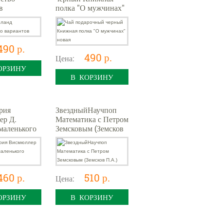
в
полка "О мужчинах"
новая
490 р.
490 р.
Цена:
ОРЗИНУ
В КОРЗИНУ
рия
ЗвездныйНаучпоп
ер Д.
Математика с Петром
маленького
Земсковым (Земсков
а
П.А.)
460 р.
510 р.
Цена:
ОРЗИНУ
В КОРЗИНУ