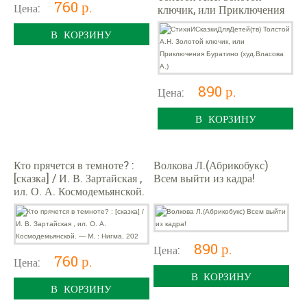
760 р.
Цена:
ключик, или Приключения
Буратино (худ.Власова А.)
В КОРЗИНУ
890 р.
Цена:
В КОРЗИНУ
Кто прячется в темноте? :
Волкова Л.(Абрикобукс)
[сказка] / И. В. Зартайская ,
Всем выйти из кадра!
ил. О. А. Космодемьянской.
— М. : Нигма, 202
890 р.
Цена:
760 р.
Цена:
В КОРЗИНУ
В КОРЗИНУ