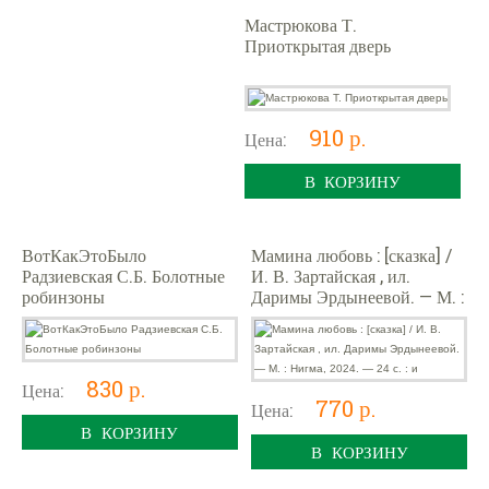
Мастрюкова Т.
Приоткрытая дверь
910 р.
Цена:
В КОРЗИНУ
ВотКакЭтоБыло
Мамина любовь : [сказка] /
Радзиевская С.Б. Болотные
И. В. Зартайская , ил.
робинзоны
Даримы Эрдынеевой. — М. :
Нигма, 2024. — 24 с. : и
830 р.
Цена:
770 р.
Цена:
В КОРЗИНУ
В КОРЗИНУ