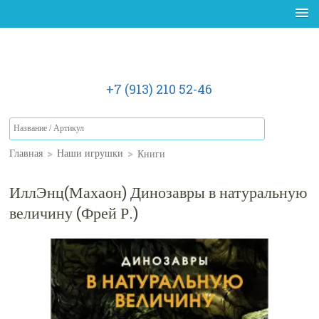
+7 (913) 210 52-46
>
>
Книги
Главная
Наши игрушки
ИллЭнц(Махаон) Динозавры в натуральную
величину (Фрей Р.)