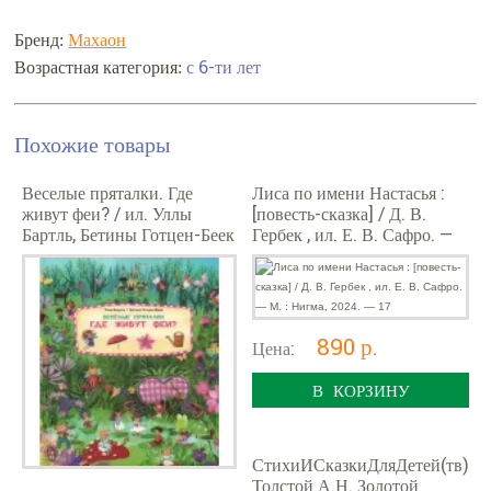
Бренд:
Махаон
с 6-ти лет
Возрастная категория:
Похожие товары
Веселые пряталки. Где
Лиса по имени Настасья :
живут феи? / ил. Уллы
[повесть-сказка] / Д. В.
Бартль, Бетины Готцен-Беек
Гербек , ил. Е. В. Сафро. —
, пер. с нем. К. Д. Беляевой.
М. : Нигма, 2024. — 17
890 р.
Цена:
В КОРЗИНУ
СтихиИСказкиДляДетей(тв)
Толстой А.Н. Золотой