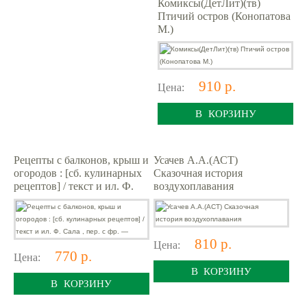
Комиксы(ДетЛит)(тв)
Птичий остров (Конопатова
М.)
910 р.
Цена:
В КОРЗИНУ
Рецепты с балконов, крыш и
Усачев А.А.(АСТ)
огородов : [сб. кулинарных
Сказочная история
рецептов] / текст и ил. Ф.
воздухоплавания
Сала , пер. с фр. —
810 р.
Цена:
770 р.
Цена:
В КОРЗИНУ
В КОРЗИНУ