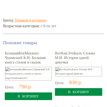
Бренд:
Пешком в историю
Возрастная категория:
с 6-ти лет
Похожие товары
БольшаяКн(Махаон)
ВотКакЭтоБыло Сизова
Чуковский К.И. Большая
М.И. История одной
книга стихов и сказок
девочки
(худ.Олейников И.)
830 р.
Цена:
790 р.
Цена:
В КОРЗИНУ
В КОРЗИНУ