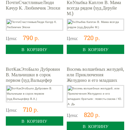
ПочтиСчастливыеЛюди
КнУлыбка Каплэн В. Мама
Качур К. Любимчик Эпохи
всегда рядом (худ.Деруйе
М.)
790 р.
720 р.
Цена:
Цена:
В КОРЗИНУ
В КОРЗИНУ
ВотКакЭтоБыло Дубровин
Восемь волшебных желудей,
В. Мальчишки в сорок
или Приключения
первом (худ.Вальцефер
Желудино и его младших
В.А.)
братьев : повесть-сказка /
Ю. А. Дь
710 р.
Цена:
820 р.
Цена:
В КОРЗИНУ
В КОРЗИНУ