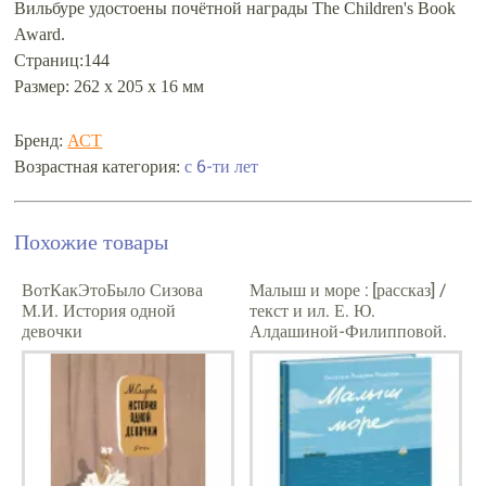
Вильбуре удостоены почётной награды The Children's Book
Award.
Страниц:144
Размер: 262 x 205 x 16 мм
Бренд:
АСТ
Возрастная категория:
с 6-ти лет
Похожие товары
ВотКакЭтоБыло Сизова
Малыш и море : [рассказ] /
М.И. История одной
текст и ил. Е. Ю.
девочки
Алдашиной-Филипповой.
— М. : Нигма, 2023. — 40 с.
: ил.