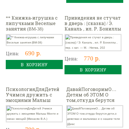
** Книжка-игрушка с
Привидения не стучат
липучками Веселые
в дверь : [сказка] / Э.
занятия (BM-38)
Каналь , ил. Р. Бониллы
, пер. с кат. — М. :
Нигма, 202
690 р.
Цена:
770 р.
Цена:
В КОРЗИНУ
В КОРЗИНУ
ПсихологияДляДетей
ДавайПоговоримО…
Учимся дружить с
Детям об ЭТОМ О
эмоциями Малыш
том,откуда берутся
Монте и океан эмоций
дети,о девочках и
(Минасян В.А.)
мальчиках и о нашем
теле (Диас