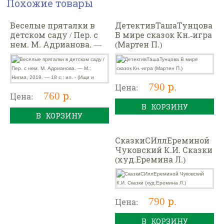
Похожие товары
Веселые пряталки в
ДетективТашаТунцова
детском саду / Пер. с
В мире сказок Кн.-игра
нем. М. Адрианова. —
(Мартен П.)
М.: Нигма, 2019. — 18 с.:
ил. - (Ищи и
790 р.
Цена:
760 р.
Цена:
В КОРЗИНУ
В КОРЗИНУ
СказкиСИллЕреминой
Чуковский К.И. Сказки
(худ.Еремина Л.)
790 р.
Цена:
В КОРЗИНУ