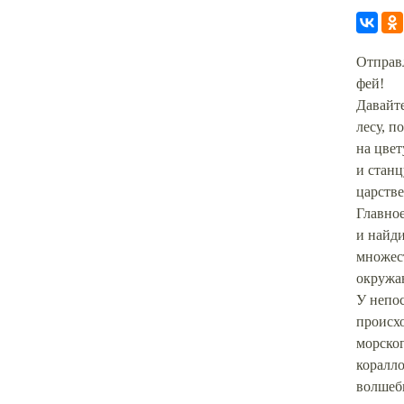
Отправ
фей!
Давайт
лесу, п
на цвет
и станц
царстве
Главное
и найди
множес
окружа
У непос
происхо
морско
коралло
волшеб