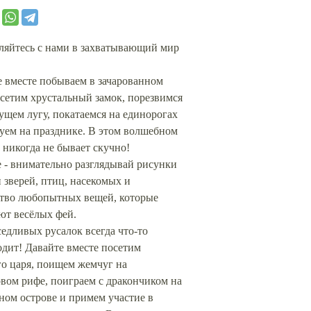
ляйтесь с нами в захватывающий мир
е вместе побываем в зачарованном
осетим хрустальный замок, порезвимся
ущем лугу, покатаемся на единорогах
уем на празднике. В этом волшебном
 никогда не бывает скучно!
 - внимательно разглядывай рисунки
 зверей, птиц, насекомых и
тво любопытных вещей, которые
ют весёлых фей.
едливых русалок всегда что-то
дит! Давайте вместе посетим
го царя, поищем жемчуг на
вом рифе, поиграем с дракончиком на
ном острове и примем участие в