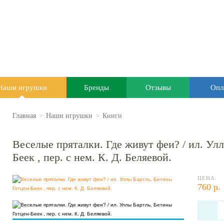
Наши игрушки
Бренды
Отзывы
Опл
Главная
>
Наши игрушки
>
Книги
Веселые пряталки. Где живут феи? / ил. Ул
Беек , пер. с нем. К. Д. Беляевой.
ЦЕНА:
760 р.