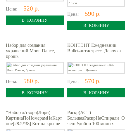
520 р.
Цена:
590 р.
Цена:
В КОРЗИНУ
В КОРЗИНУ
Набор для создания
КОНТЭНТ Ежедневник
украшений Moon Dance,
Bullet-антистресс. Девочка
брошь
580 р.
570 р.
Цена:
Цена:
В КОРЗИНУ
В КОРЗИНУ
*Набор д/творч(Лори)
Раскр(АСТ)
КартинаПоНомерамНаКарт
БольшаяРаскрНаСпирали_О
оне[28.5*38] Кот на крыше
ченьУдобно 100 милых
(Кпн-348)
котиков