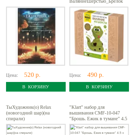
ВаляниеШерстью_Брелок
Змейка [2цвета шерсти,игла
д/валяния,глазки
520 р.
490 р.
Цена:
Цена:
В КОРЗИНУ
В КОРЗИНУ
ТыХудожник(о) Relax
"Klart" набор для
(новогодний шар)(на
вышивания CMF-10-047
спирали)
"Брошь. Ежик в тумане" 4.5
х 7.5 см