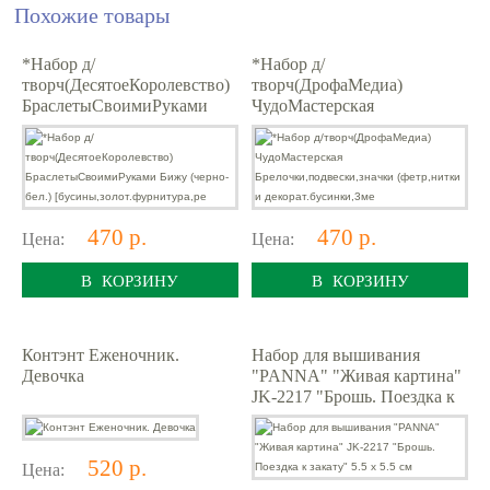
Похожие товары
*Набор д/
*Набор д/
творч(ДесятоеКоролевство)
творч(ДрофаМедиа)
БраслетыСвоимиРуками
ЧудоМастерская
Бижу (черно-бел.)
Брелочки,подвески,значки
[бусины,золот.фурнитура,ре
(фетр,нитки и
декорат.бусинки,3ме
470 р.
470 р.
Цена:
Цена:
В КОРЗИНУ
В КОРЗИНУ
Контэнт Еженочник.
Набор для вышивания
Девочка
"PANNA" "Живая картина"
JK-2217 "Брошь. Поездка к
закату" 5.5 х 5.5 см
520 р.
Цена: