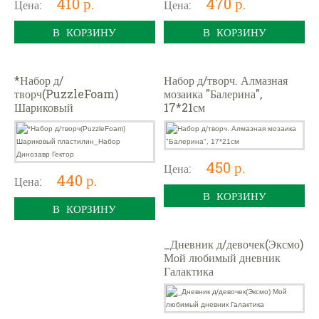
410 р.
470 р.
Цена:
Цена:
В КОРЗИНУ
В КОРЗИНУ
*Набор д/
Набор д/творч. Алмазная
творч(PuzzleFoam)
мозаика "Балерина",
Шариковый
17*21см
пластилин_Набор Динозавр
Гектор
450 р.
Цена:
440 р.
Цена:
В КОРЗИНУ
В КОРЗИНУ
_Дневник д/девочек(Эксмо)
Мой любимый дневник
Галактика