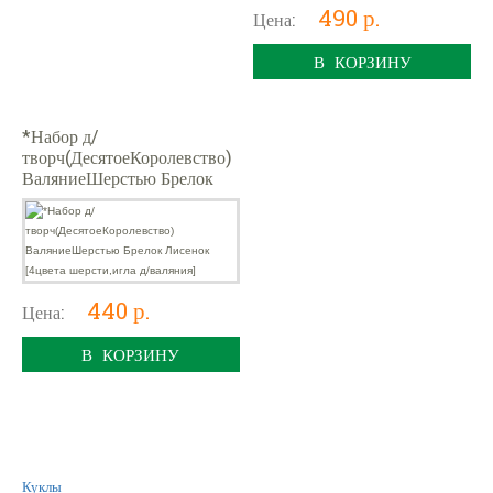
490 р.
Цена:
В КОРЗИНУ
*Набор д/
творч(ДесятоеКоролевство)
ВаляниеШерстью Брелок
Лисенок [4цвета
шерсти,игла д/валяния]
440 р.
Цена:
В КОРЗИНУ
Куклы