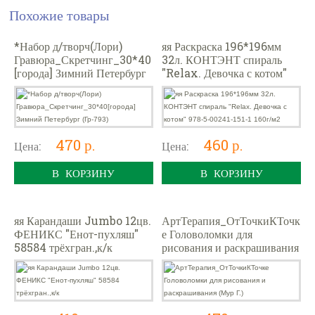
Похожие товары
*Набор д/творч(Лори)
яя Раскраска 196*196мм
Гравюра_Скретчинг_30*40
32л. КОНТЭНТ спираль
[города] Зимний Петербург
"Relax. Девочка с котом"
(Гр-793)
978-5-00241-151-1 160г/м2
470 р.
460 р.
Цена:
Цена:
В КОРЗИНУ
В КОРЗИНУ
яя Карандаши Jumbo 12цв.
АртТерапия_ОтТочкиКТочк
ФЕНИКС "Енот-пухляш"
е Головоломки для
58584 трёхгран.,к/к
рисования и раскрашивания
(Мур Г.)