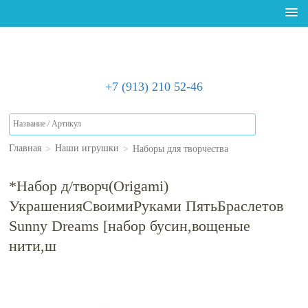
+7 (913) 210 52-46
>
>
Наборы для творчества
Главная
Наши игрушки
*Набор д/творч(Origami)
УкрашенияСвоимиРуками ПятьБраслетов
Sunny Dreams [набор бусин,вощеные
нити,ш