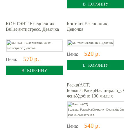
В КОРЗИНУ
КОНТЭНТ Ежедневник
Контэнт Еженочник.
Bullet-антистресс. Девочка
Девочка
520 р.
Цена:
570 р.
Цена:
В КОРЗИНУ
В КОРЗИНУ
Раскр(АСТ)
БольшаяРаскрНаСпирали_О
ченьУдобно 100 милых
котиков
540 р.
Цена: