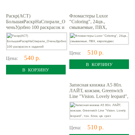
Раскр(АСТ)
Фломастеры Luxor
БольшаяРаскрНаСпирали_О
"Coloring", 24цв.,
ченьУдобно 100 раскрасок и
смываемые, ПВХ,
заданий
европодвес
510 р.
Цена:
540 р.
Цена:
В КОРЗИНУ
В КОРЗИНУ
Записная книжка А5 80л.
ЛАЙТ, кожзам, Greenwich
Line "Vision. Lovely leopard",
тон. блок, цв. срез
510 р.
Цена: