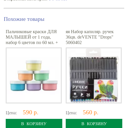
Похожие товары
Пальчиковые краски ДЛЯ
яя Набор капиляр. ручек
МАЛЫШЕЙ от 1 года,
36цв. deVENTE "Drops"
набор 6 цветов по 60 мл. +
5060402
обучающая брошюра
чёрн.круг.корп,0,4мм,пласти
к.блист.
590 р.
560 р.
Цена:
Цена:
В КОРЗИНУ
В КОРЗИНУ