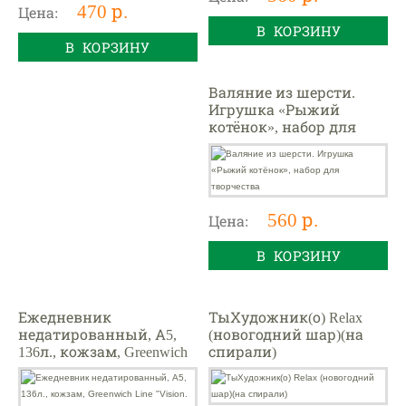
470 р.
Цена:
В КОРЗИНУ
В КОРЗИНУ
Валяние из шерсти.
Игрушка «Рыжий
котёнок», набор для
творчества
560 р.
Цена:
В КОРЗИНУ
Ежедневник
ТыХудожник(о) Relax
недатированный, А5,
(новогодний шар)(на
136л., кожзам, Greenwich
спирали)
Line "Vision. Lovely leopard",
тон. блок