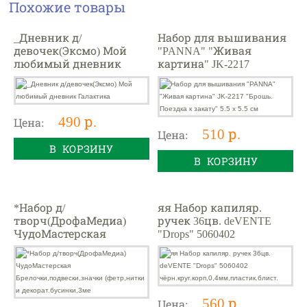
Похожие товары
_Дневник д/
Набор для вышивания
девочек(Эксмо) Мой
"PANNA" "Живая
любимый дневник
картина" JK-2217
Галактика
"Брошь. Поездка к
закату" 5.5 х 5.5 см
490 р.
Цена:
510 р.
Цена:
В КОРЗИНУ
В КОРЗИНУ
*Набор д/
яя Набор капиляр.
творч(ДрофаМедиа)
ручек 36цв. deVENTE
ЧудоМастерская
"Drops" 5060402
Брелочки,подвески,зна
чёрн.круг.корп,0,4мм,п
чки (фетр,нитки и
ластик.блист.
декорат.бусинки,3ме
560 р.
Цена: