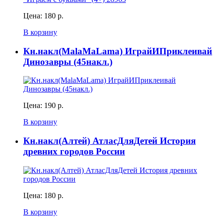
Цена:
180 р.
В корзину
Кн.накл(MalaMaLama) ИграйИПриклеивай
Динозавры (45накл.)
Цена:
190 р.
В корзину
Кн.накл(Алтей) АтласДляДетей История
древних городов России
Цена:
180 р.
В корзину