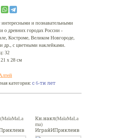
КОРЗИНУ
с интересными и познавательными
 о древних городах России -
ле, Костроме, Великом Новгороде,
и др., с цветными наклейками.
ц: 32
 21 х 28 см
Алтей
с 6-ти лет
ная категория:
(MalaMaLa
Кн.накл(MalaMaLa
ma)
Приклеив
ИграйИПриклеив
томия
ай Динозавры