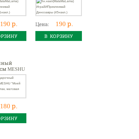
)
(45накл.)
190 р.
190 р.
Цена:
ОРЗИНУ
В КОРЗИНУ
чный
2см MESHU
айке",
к, матовая
ция
180 р.
ОРЗИНУ