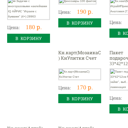
буквами" (4+)
(71накл.
28963
190 р.
Цена:
Цена:
В КОРЗИНУ
180 р.
Цена:
В К
В КОРЗИНУ
Кн.карт(МозаикаС
Пакет
) КнУлитки Счет
подаро
33*42*1
"Моей з
выб. ла
ламина
170 р.
Цена:
Цена:
В КОРЗИНУ
В К