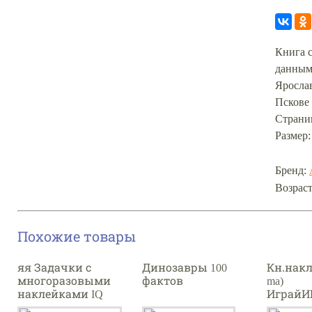
Книга 
данными
Ярослав
Пскове 
Страни
Размер:
Бренд:
Возраст
Похожие товары
яя Задачки с
Динозавры 100
Кн.накл
многоразовыми
фактов
ma)
наклейками IQ
ИграйИ
АЙРИС "Играем с
ай Ана