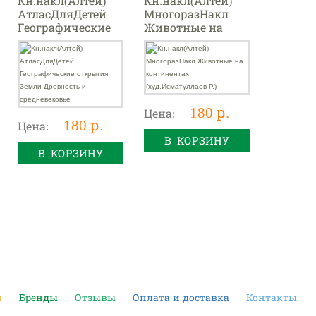
Кн.накл(Алтей)
Кн.накл(Алтей)
АтласДляДетей
МногоразНакл
Географические
Животные на
открытия Земли
континентах
Древность и
(худ.Исматуллаев
средневековье
Р.)
180 р.
Цена:
180 р.
Цена:
В КОРЗИНУ
В КОРЗИНУ
и
Бренды
Отзывы
Оплата и доставка
Контакты