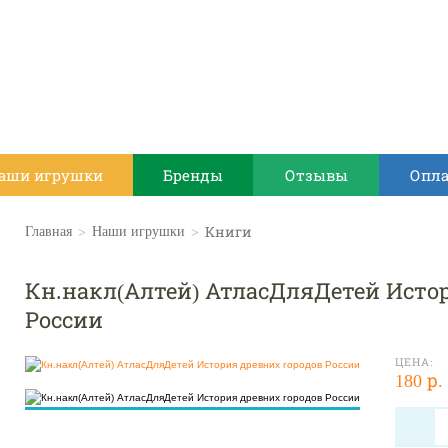
аши игрушки
Бренды
Отзывы
Опла
>
>
Книги
Главная
Наши игрушки
Кн.накл(Алтей) АтласДляДетей Исто
России
ЦЕНА:
180 р.