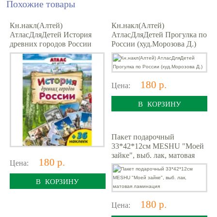
Похожие товары
Кн.накл(Алтей)
Кн.накл(Алтей)
АтласДляДетей История
АтласДляДетей Прогулка по
древних городов России
России (худ.Морозова Д.)
180 р.
Цена:
В КОРЗИНУ
Пакет подарочный
33*42*12см MESHU "Моей
зайке", выб. лак, матовая
180 р.
Цена:
ламинация
В КОРЗИНУ
180 р.
Цена: