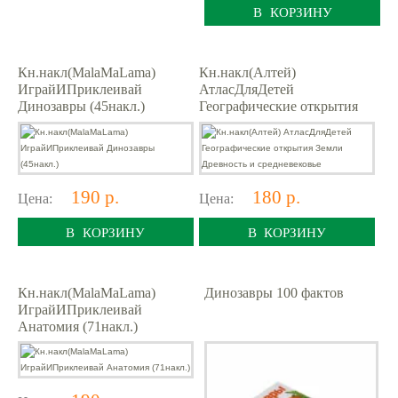
В КОРЗИНУ
Кн.накл(MalaMaLama)
Кн.накл(Алтей)
ИграйИПриклеивай
АтласДляДетей
Динозавры (45накл.)
Географические открытия
Земли Древность и
средневековье
190 р.
180 р.
Цена:
Цена:
В КОРЗИНУ
В КОРЗИНУ
Кн.накл(MalaMaLama)
Динозавры 100 фактов
ИграйИПриклеивай
Анатомия (71накл.)