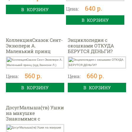
640 р.
Цена:
В КОРЗИНУ
В КОРЗИНУ
КоллекцияСказок Сент-
Энциклопедия с
Экзюпери А.
окошками ОТКУДА
Маленький принц
БЕРУТСЯ ДЕНЬГИ?
(худ.Заннони Л.)
560 р.
660 р.
Цена:
Цена:
В КОРЗИНУ
В КОРЗИНУ
ДосугМалыша(тв) Ушки
на макушке
Знакомимся с
правилами
безопасности в городе