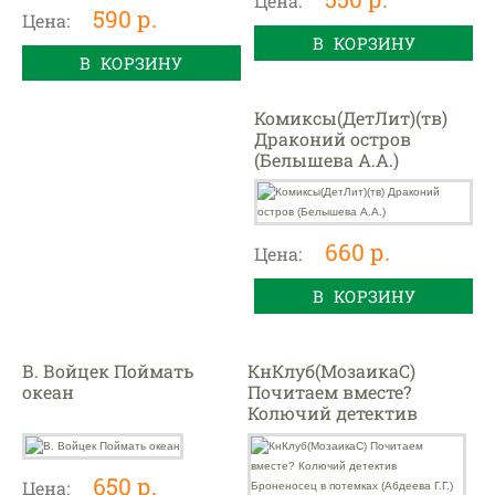
Цена:
590 р.
Цена:
В КОРЗИНУ
В КОРЗИНУ
Комиксы(ДетЛит)(тв)
Драконий остров
(Белышева А.А.)
660 р.
Цена:
В КОРЗИНУ
В. Войцек Поймать
КнКлуб(МозаикаС)
океан
Почитаем вместе?
Колючий детектив
Броненосец в потемках
(Абдеева Г.Г.)
650 р.
Цена: