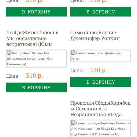
В КОРЗИНУ
В КОРЗИНУ
ЛесГдеЖиветЛюбовь
Само спокойствие.
Мы обязательно
Дженнифер Уолкин
встретимся! (Юми
Симоковара)
540 р.
Цена:
510 р.
Цена:
В КОРЗИНУ
В КОРЗИНУ
ПроделкиЯбедыКорябед
ы Семенов А.И.
Несравненная Ябеда-
Корябеда (худ.Семенов
А.И.,Семенова М.)