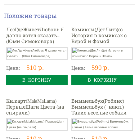
Похожие товары
ЛесГдеЖиветЛюбовь Я
Комиксы(ДетЛит)(о)
давно хотел сказать...
История в комиксах с
(Юми Симоковара)
Верой и Фомой
510 р.
590 р.
Цена:
Цена:
В КОРЗИНУ
В КОРЗИНУ
Кн.карт(MalaMaLama)
Виммельбух(Робинс)
ПервыеШаги Цвета (на
Виммельбух (+накл.)
спирали)
Такие веселые собаки
510 р.
510 р.
Цена:
Цена: