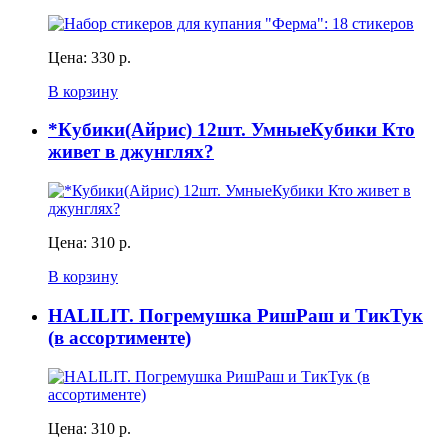
Цена:
330 р.
В корзину
*Кубики(Айрис) 12шт. УмныеКубики Кто
живет в джунглях?
Цена:
310 р.
В корзину
HALILIT. Погремушка РишРаш и ТикТук
(в ассортименте)
Цена:
310 р.