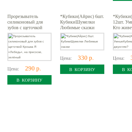
Прорезыватель
*Кубики(Айрис) 6шт.
*Кубики
силиконовый для
КубикиШумелки
12шт. У
зубов с щеточкой
Любимые сказки
Кто живе
Крошка Я «Лебедь»,
джунглях
на присоске, зелёный
330 р.
Цена:
Цена:
290 р.
Цена:
В КОРЗИНУ
В К
В КОРЗИНУ