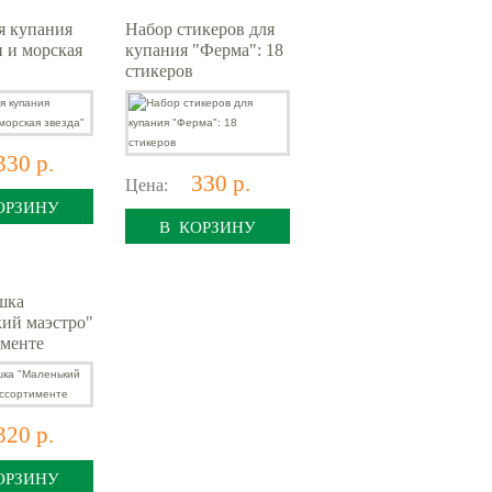
я купания
Набор стикеров для
 и морская
купания "Ферма": 18
стикеров
330 р.
330 р.
Цена:
ОРЗИНУ
В КОРЗИНУ
шка
ий маэстро"
именте
320 р.
ОРЗИНУ