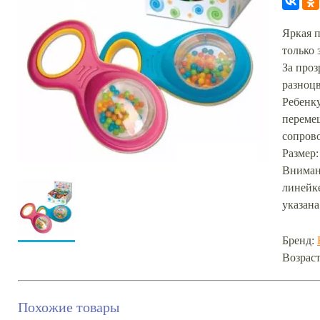
Яркая 
только 
За про
разноц
Ребенку
переме
сопров
Размер: 
Вниман
линейк
указана
Бренд:
Возраст
Похожие товары