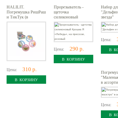
HALILIT.
Прорезыватель -
Набор дл
Погремушка РишРаш
щеточка
"Дельфин
и ТикТук (в
силиконовый
звезда"
ассортименте)
Крошка Я «Лебедь»,
на присоске, розовый
Цена:
290 р.
Цена:
В К
В КОРЗИНУ
310 р.
Цена:
Погрему
"Маленьк
В КОРЗИНУ
в ассорт
Цена:
В К