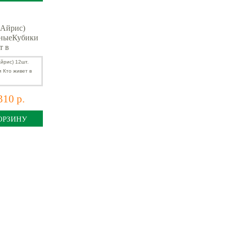
(Айрис)
мныеКубики
т в
?
310 р.
ОРЗИНУ