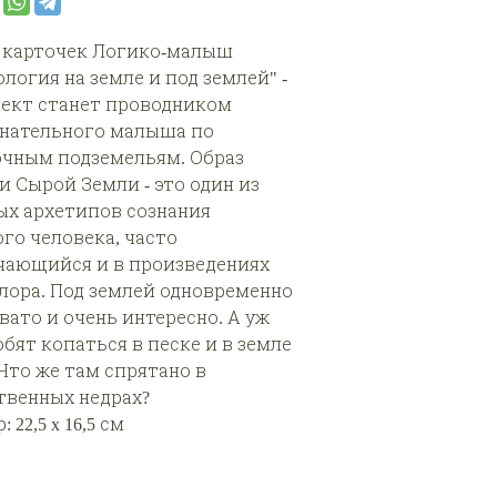
 карточек Логико-малыш
логия на земле и под землей" -
ект станет проводником
нательного малыша по
очным подземельям. Образ
и Сырой Земли - это один из
ых архетипов сознания
ого человека, часто
чающийся и в произведениях
лора. Под землей одновременно
вато и очень интересно. А уж
бят копаться в песке и в земле
 Что же там спрятано в
твенных недрах?
 22,5 x 16,5 см