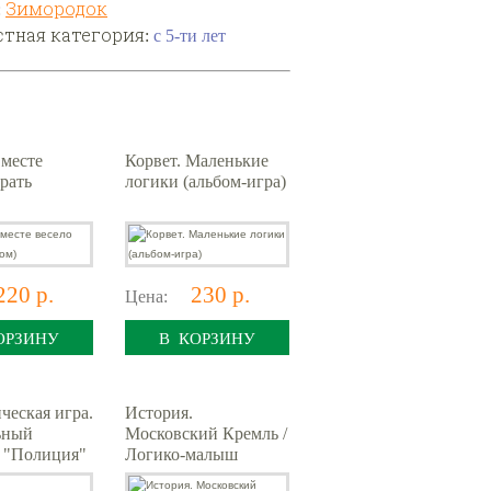
:
Зимородок
стная категория:
с 5-ти лет
Вместе
Корвет. Маленькие
грать
логики (альбом-игра)
220 р.
230 р.
Цена:
ОРЗИНУ
В КОРЗИНУ
ческая игра.
История.
ьный
Московский Кремль /
 "Полиция"
Логико-малыш