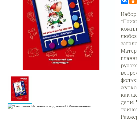
Набор
"Психо
компл
любоз
загад
Матер
главн
русск
встре
фольк
жутко
как лю
дети!
таинс
Размер: