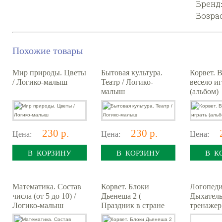
Бренд
Возра
Похожие товары
Мир природы. Цветы
Бытовая культура.
Корвет. 
/ Логико-малыш
Театр / Логико-
весело и
малыш
(альбом)
230 р.
230 р.
Цена:
Цена:
Цена:
В КОРЗИНУ
В КОРЗИНУ
В К
Математика. Состав
Корвет. Блоки
Логопеди
числа (от 5 до 10) /
Дьенеша 2 (
Дыхател
Логико-малыш
Праздник в стране
тренажер
блоков)