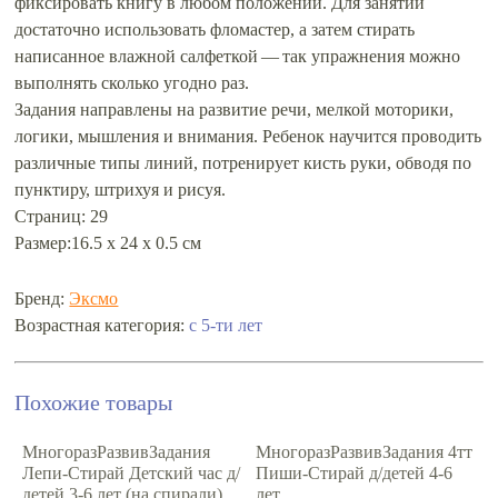
фиксировать книгу в любом положении. Для занятий
достаточно использовать фломастер, а затем стирать
написанное влажной салфеткой — так упражнения можно
выполнять сколько угодно раз.
Задания направлены на развитие речи, мелкой моторики,
логики, мышления и внимания. Ребенок научится проводить
различные типы линий, потренирует кисть руки, обводя по
пунктиру, штрихуя и рисуя.
Страниц: 29
Размер:16.5 х 24 х 0.5 см
Бренд:
Эксмо
Возрастная категория:
с 5-ти лет
Похожие товары
МногоразРазвивЗадания
МногоразРазвивЗадания 4тт
Лепи-Стирай Детский час д/
Пиши-Стирай д/детей 4-6
детей 3-6 лет (на спирали)
лет