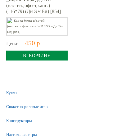
(настен.,офсет,капс.)
(116*79) (Ди Эм Би) [854]
450 р.
Цена:
В КОРЗИНУ
Куклы
Сюжетно-ролевые игры
Конструкторы
Настольные игры