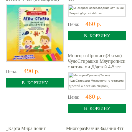
460 р.
Цена:
В КОРЗИНУ
МногоразПрописи(Эксмо)
ЧудоСтирашки Мяупрописи
с котиками Д/детей 4-5лет
490 р.
Цена:
(на спирали)
В КОРЗИНУ
480 р.
Цена:
В КОРЗИНУ
_Карта Мира полит.
МногоразРазвивЗадания 4тт