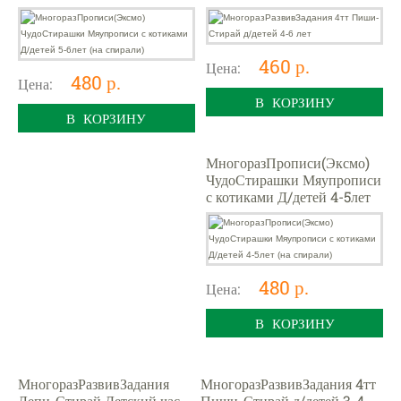
(на спирали)
460 р.
Цена:
480 р.
Цена:
В КОРЗИНУ
В КОРЗИНУ
МногоразПрописи(Эксмо)
ЧудоСтирашки Мяупрописи
с котиками Д/детей 4-5лет
(на спирали)
480 р.
Цена:
В КОРЗИНУ
МногоразРазвивЗадания
МногоразРазвивЗадания 4тт
Лепи-Стирай Детский час
Пиши-Стирай д/детей 3-4