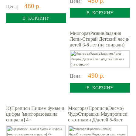
450 р.
Цена:
480 р.
Цена:
В КОРЗИНУ
В КОРЗИНУ
МногоразРазвивЗадания
Лепи-Стирай Детский час д/
детей 3-6 лет (на спирали)
490 р.
Цена:
В КОРЗИНУ
IQПрописи Пишем буквы и
МногоразПрописи(Эксмо)
цифры [многоразовая,на
ЧудоСтирашки Мяупрописи
спирали] 4+
с котиками Д/детей 5-6лет
(на спирали)