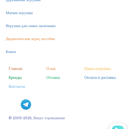
Мягкие игрушки
Игрушки для самых маленьких
Дидактические игры, пособия
Книги
Машинки
Главная
О нас
Наши игрушки
Бренды
Отзывы
Оплата и доставка
Фигурки
Контакты
Научные опыты
Наборы для творчества
Пазлы
© 2009-2026, Вверх тормашками