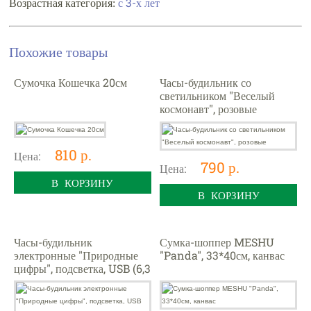
с 3-х лет
Возрастная категория:
Похожие товары
Сумочка Кошечка 20см
Часы-будильник со
светильником "Веселый
космонавт", розовые
810 р.
Цена:
790 р.
Цена:
В КОРЗИНУ
В КОРЗИНУ
Часы-будильник
Сумка-шоппер MESHU
электронные "Природные
"Panda", 33*40см, канвас
цифры", подсветка, USB (6,3
х 6,3 х 6,3 см)