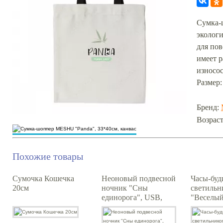
Сумка-
экологи
для пов
имеет р
износос
Размер:
Бренд:
Возраст
Похожие товары
Сумочка Кошечка
Неоновый подвесной
Часы-буд
20см
ночник "Сны
светильн
единорога", USB,
"Веселы
розовое свечение
космонав
(22*19 см)