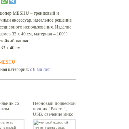
шопер MESHU – трендовый и
чный аксессуар, идеальное решение
седневного использования. Изделие
азмер 33 х 40 см, материал – 100%
тойкий канвас.
 33 х 40 см
MESHU
с 8-ми лет
ная категория:
ильник со
Неоновый подвесной
иком
ночник "Ракета",
й
USB, свечение микс
т", розовые
(29х14,5 см)