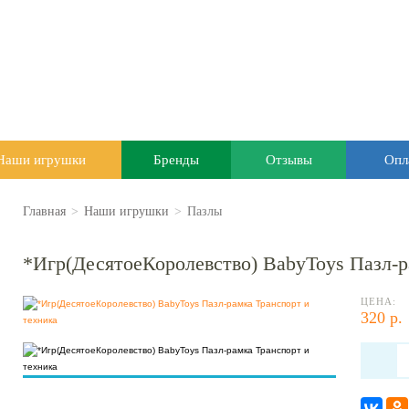
Наши игрушки
Бренды
Отзывы
Опл
Главная
>
Наши игрушки
>
Пазлы
*Игр(ДесятоеКоролевство) BabyToys Пазл-р
ЦЕНА:
320 р.