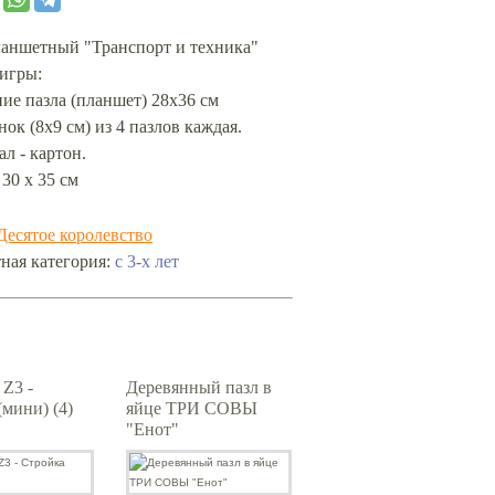
ланшетный "Транспорт и техника"
 игры:
ие пазла (планшет) 28х36 см
нок (8х9 см) из 4 пазлов каждая.
л - картон.
 30 х 35 см
Десятое королевство
ная категория:
с 3-х лет
Z3 -
Деревянный пазл в
(мини) (4)
яйце ТРИ СОВЫ
"Енот"