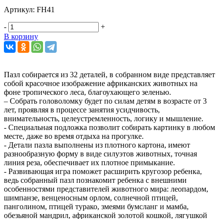
Артикул:
FH41
-
+
В корзину
Пазл собирается из 32 деталей, в собранном виде представляет
собой красочное изображение африканских животных на
фоне тропического леса, благоухающего зеленью.
– Собрать головоломку будет по силам детям в возрасте от 3
лет, проявляя в процессе занятия усидчивость,
внимательность, целеустремленность, логику и мышление.
- Специальная подложка позволит собирать картинку в любом
месте, даже во время отдыха на прогулке.
- Детали пазла выполнены из плотного картона, имеют
разнообразную форму в виде силуэтов животных, точная
линия реза, обеспечивает их плотное примыкание.
- Развивающая игра поможет расширить кругозор ребенка,
ведь собранный пазл познакомит ребенка с внешними
особенностями представителей животного мира: леопардом,
шимпанзе, венценосным орлом, солнечной птицей,
панголином, птицей турако, змеями бумсланг и мамба,
обезьяной мандрил, африканской золотой кошкой, лягушкой