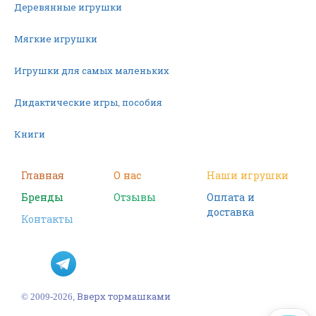
Деревянные игрушки
Мягкие игрушки
Игрушки для самых маленьких
Дидактические игры, пособия
Книги
Машинки
Главная
О нас
Наши игрушки
Бренды
Отзывы
Оплата и
Фигурки
доставка
Контакты
Научные опыты
Наборы для творчества
Пазлы
© 2009-2026, Вверх тормашками