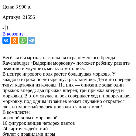
Цена:
3 990 р.
Артикул:
21556
-
+
В корзину
Весёлая и азартная настольная игра немецкого бренда
Ravensburger «Выдерни морковку» поможет ребенку развить
реакцию и улучшить мелкую моторику.
В центре игрового поля растет большущая морковь. У
каждого игрока по четыре шустрых зайчика. Дети по очереди
тянут карточки из колоды. На них — описание хода: один
прыжок вперед; два прыжка вперед; три прыжка вперед и
морковка. В этом случае игрок совершает ход и поворачивает
морковку, под одним из зайцев может случайно открыться
люк и пушистый зверек провалится под землю!.
В комплекте:
игровой холм с морковкой
16 фигурок зайцев четырех цветов
24 карточек-действий
буклет с правилами игры