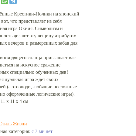
ённые Крестики-Нолики на японский
 вот, что представляет из себя
ьная игра Окийя. Символизм и
чность делают эту вещицу атрибутом
ых вечеров и размеренных забав для
восходящего солнца приглашает вас
ваться на искусное сражение
сных специально обученных дев!
я дуэльная игра ждёт своих
лей (а это люди, любящие несложные
чно оформленные логические игры).
 11 х 11 х 4 см
Стиль Жизни
с 7-ми лет
ная категория: