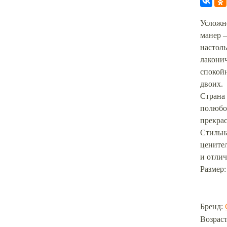
Усложн
манер –
настол
лакони
спокойн
двоих.
Страна 
полюбо
прекра
Стильна
цените
и отли
Размер:
Бренд:
Возраст