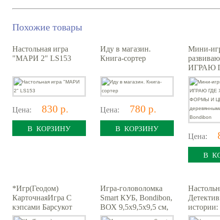
Похожие товары
Настольная игра
Иду в магазин.
Мини-иг
"МАРИ 2" LS153
Книга-сортер
развива
ИГРАЮ 
"ИЗУЧА
И ЦВЕТА
деревян
фигуркам
830 р.
780 р.
Цена:
Цена:
В КОРЗИНУ
В КОРЗИНУ
Цена:
В К
*Игр(Геодом)
Игра-головоломка
Настольн
КарточнаяИгра С
Smart КУБ, Bondibon,
Детекти
кэпсами Барсукот
ВОХ 9,5х9,5х9,5 см,
истории:
Очень зверский
3D-лабиринт,
рейс Гатт