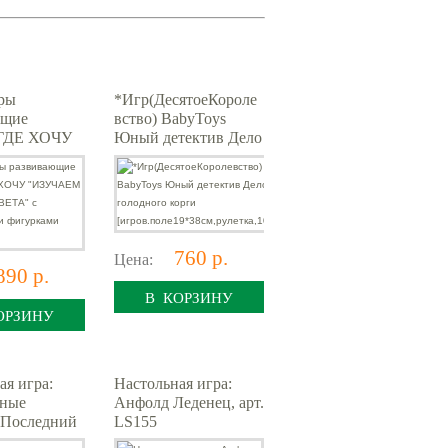
ры
*Игр(ДесятоеКороле
ющие
вство) BabyToys
ГДЕ ХОЧУ
Юный детектив Дело
ЕМ ФОРМЫ
голодного корги
" с
[игров.поле19*38см,р
ными
улетка,108к
и Bondibon
760 р.
Цена:
890 р.
В КОРЗИНУ
ОРЗИНУ
ая игра:
Настольная игра:
вные
Анфолд Леденец, арт.
 Последний
LS155
ардо, арт.