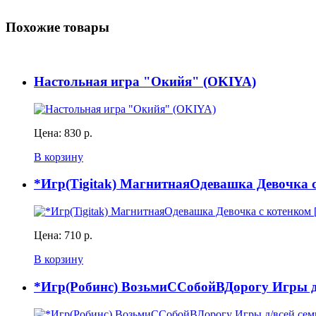
Похожие товары
Настольная игра "Окийя" (OKIYA)
Цена:
830 р.
В корзину
*Игр(Tigitak) МагнитнаяОдевашка Девочка с 
Цена:
710 р.
В корзину
*Игр(Робинс) ВозьмиССобойВДорогу Игры д/в