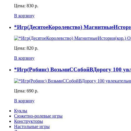
Цена:
830 р.
В корзину
*Игр(ДесятоеКоролевство) МагнитныеИстори
Цена:
820 р.
В корзину
*Игр(Робинс) ВозьмиССобойВДорогу 100 увле
Цена:
690 р.
В корзину
Куклы
Сюжетно-ролевые игры
Конструкторы
Настольные игры