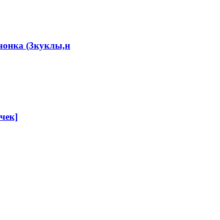
чонка (3куклы,н
чек]