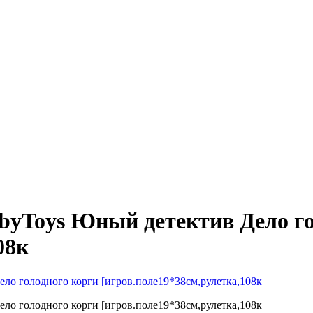
byToys Юный детектив Дело го
08к