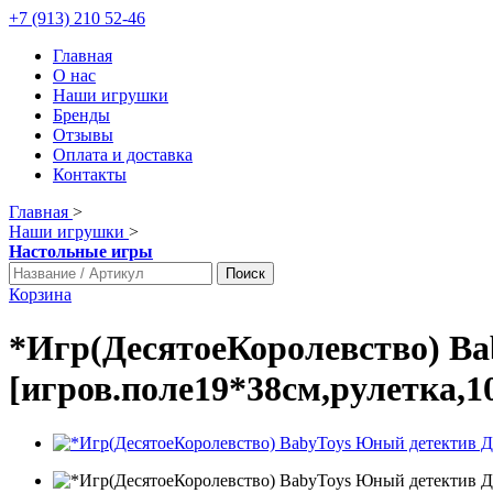
+7 (913) 210 52-46
Главная
О нас
Наши игрушки
Бренды
Отзывы
Оплата и доставка
Контакты
Главная
>
Наши игрушки
>
Настольные игры
Поиск
Корзина
*Игр(ДесятоеКоролевство) Ba
[игров.поле19*38см,рулетка,1