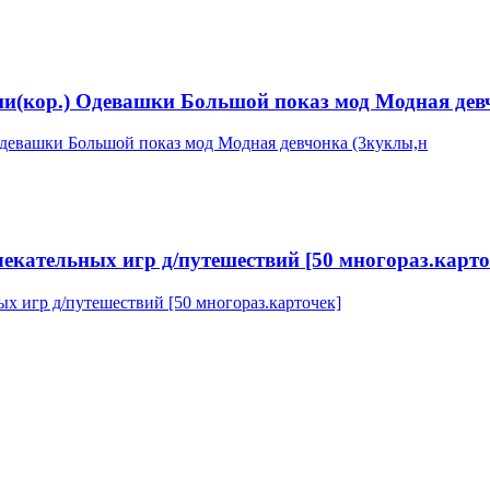
и(кор.) Одевашки Большой показ мод Модная дев
кательных игр д/путешествий [50 многораз.карто