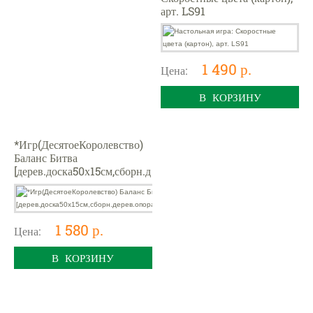
арт. LS91
1 490 р.
Цена:
В КОРЗИНУ
*Игр(ДесятоеКоролевство)
Баланс Битва
[дерев.доска50х15см,сборн.д
ерев.опора,24пласт.фишки:1
2бел.+12ч
1 580 р.
Цена:
В КОРЗИНУ