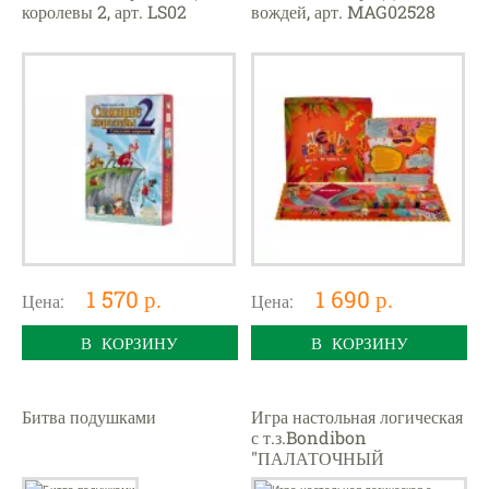
королевы 2, арт. LS02
вождей, арт. MAG02528
1 570 р.
1 690 р.
Цена:
Цена:
В КОРЗИНУ
В КОРЗИНУ
Битва подушками
Игра настольная логическая
с т.з.Bondibon
"ПАЛАТОЧНЫЙ
ГОРОДОК. ЗАГАДКИ