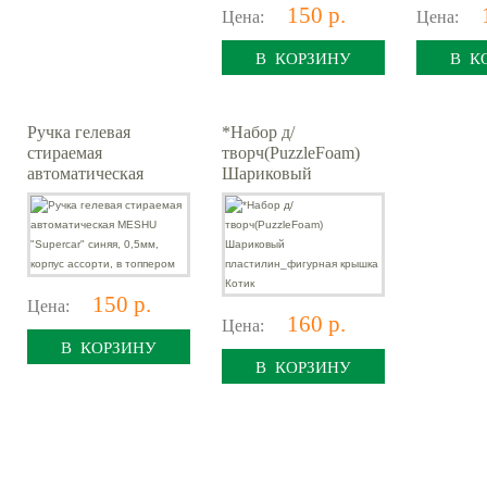
150 р.
Цена:
Цена:
В КОРЗИНУ
В К
Ручка гелевая
*Набор д/
стираемая
творч(PuzzleFoam)
автоматическая
Шариковый
MESHU "Supercar"
пластилин_фигурная
синяя, 0,5мм, корпус
крышка Котик
ассорти, в топпером
150 р.
Цена:
160 р.
Цена:
В КОРЗИНУ
В КОРЗИНУ