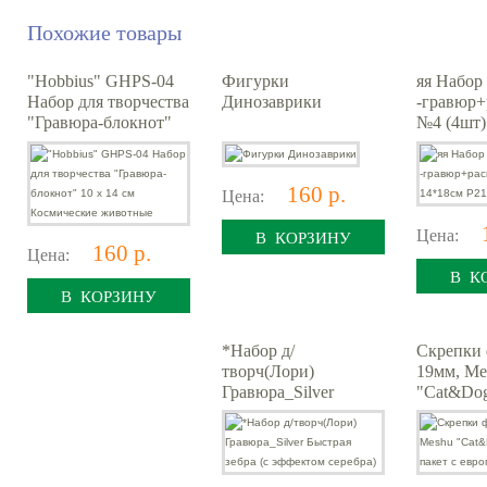
Похожие товары
"Hobbius" GHPS-04
Фигурки
яя Набор
Набор для творчества
Динозаврики
-гравюр+
"Гравюра-блокнот"
№4 (4шт)
10 x 14 см
Р21345-1
Космические
животные
160 р.
Цена:
Цена:
В КОРЗИНУ
160 р.
Цена:
В К
В КОРЗИНУ
*Набор д/
Скрепки
творч(Лори)
19мм, Me
Гравюра_Silver
"Cat&Dog 
Быстрая зебра (с
пакет с 
эффектом серебра)