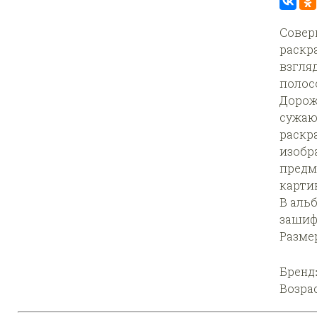
Совер
раскр
взгля
полос
Дорож
сужаю
раскр
изобр
предм
карти
В аль
зашиф
Размер
Бренд
Возра