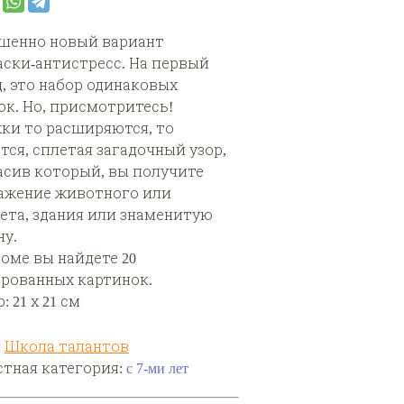
шенно новый вариант
аски-антистресс. На первый
д, это набор одинаковых
ок. Но, присмотритесь!
ки то расширяются, то
тся, сплетая загадочный узор,
асив который, вы получите
ажение животного или
ета, здания или знаменитую
ну.
боме вы найдете 20
рованных картинок.
: 21 х 21 см
:
Школа талантов
стная категория:
с 7-ми лет