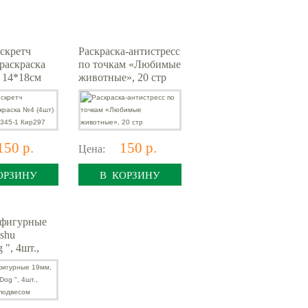
 скретч
Раскраска-антистресс
раскраска
по точкам «Любимые
 14*18см
животные», 20 стр
 Кир297
150 р.
150 р.
Цена:
ОРЗИНУ
В КОРЗИНУ
 фигурные
shu
", 4шт.,
европодвесом