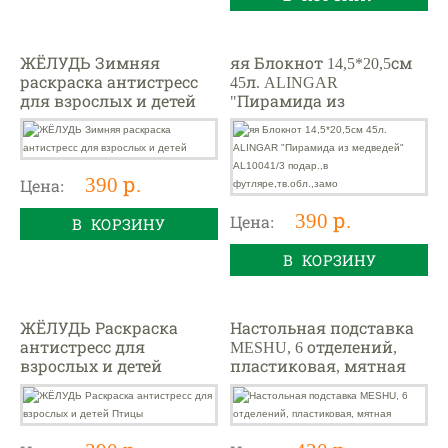
ЖЁЛУДЬ Зимняя
яя Блокнот 14,5*20,5см
раскраска антистресс
45л. ALINGAR
для взрослых и детей
"Пирамида из
медведей" AL10041/3
подар.,в
футляре,тв.обл.,замо
390 р.
Цена:
390 р.
Цена:
В КОРЗИНУ
В КОРЗИНУ
ЖЁЛУДЬ Раскраска
Настольная подставка
антистресс для
MESHU, 6 отделений,
взрослых и детей
пластиковая, мятная
Птицы