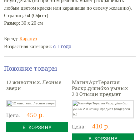
иную деталь (но при этом ребёнок может раскрашивать
любым цветом краски или карандаша по своему желанию).
Страниц: 64 (Офсет)
Размер: 30 х 20 см
Бренд:
Карапуз
с 1 года
Возрастная категория:
Похожие товары
12 животных. Лесные
МагичАртТерапия
звери
Раскр.д/шибко умных
2.0 Отыщи предмет
(Андерсен М.)
450 р.
Цена:
410 р.
Цена:
В КОРЗИНУ
В КОРЗИНУ