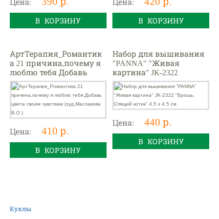
390 р.
420 р.
Цена:
Цена:
В КОРЗИНУ
В КОРЗИНУ
АртТерапия_Романтик
Набор для вышивания
а 21 причина,почему я
"PANNA" "Живая
люблю тебя Добавь
картина" JK-2322
цвета своим чувствам
"Брошь. Спящий котик"
(худ.Маслакова В.О.)
4.5 х 4.5 см
440 р.
Цена:
410 р.
Цена:
В КОРЗИНУ
В КОРЗИНУ
Куклы