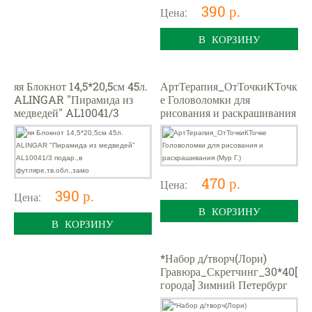
390 р.
Цена:
В КОРЗИНУ
яя Блокнот 14,5*20,5см 45л.
АртТерапия_ОтТочкиКТочк
ALINGAR "Пирамида из
е Головоломки для
медведей" AL10041/3
рисования и раскрашивания
подар.,в
(Мур Г.)
футляре,тв.обл.,замо
470 р.
Цена:
390 р.
Цена:
В КОРЗИНУ
В КОРЗИНУ
*Набор д/творч(Лори)
Гравюра_Скретчинг_30*40[
города] Зимний Петербург
(Гр-793)