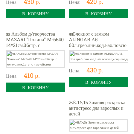
430 р.
420 р.
Цена:
Цена:
В КОРЗИНУ
В КОРЗИНУ
яя Альбом д/творчества
яяБлокнот с замком
MAZARI "Полина" M-6540
ALINGAR.А5.
14*21см,36стр. с
60л.греб.лин.код.Баб.повсю
контурами,1стр. с
ду.сир.подар.уп
наклейками
430 р.
Цена:
410 р.
Цена:
В КОРЗИНУ
В КОРЗИНУ
ЖЁЛУДЬ Зимняя раскраска
антистресс для взрослых и
детей