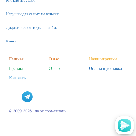
Мягкие игрушки
Игрушки для самых маленьких
Дидактические игры, пособия
Книги
Машинки
Главная
О нас
Наши игрушки
Бренды
Отзывы
Оплата и доставка
Фигурки
Контакты
Научные опыты
Наборы для творчества
Пазлы
© 2009-2026, Вверх тормашками
'