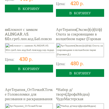
420 р.
Цена:
В КОРЗИНУ
В КОРЗИНУ
яяБлокнот с замком
АртТерапия(Эксмо)(о)(б/ф)
ALINGAR.А5.
Охота за сокровищами в
60л.греб.лин.код.Баб.повсю
волшебном парке (Горовая
ду.сир.подар.уп
Д.)
430 р.
Цена:
480 р.
Цена:
В КОРЗИНУ
В КОРЗИНУ
АртТерапия_ОтТочкиКТочк
*Набор д/
е Головоломки для
творч(ДрофаМедиа)
рисования и раскрашивания
ЧудоМастерская
(Мур Г.)
Брелочки,подвески,значки
(фетр,нитки и