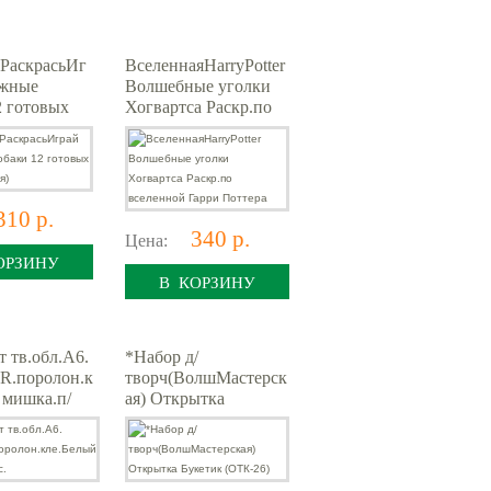
РаскрасьИг
ВселеннаяHarryPotter
ажные
Волшебные уголки
2 готовых
Хогвартса Раскр.по
убая)
вселенной Гарри
Поттера
310 р.
340 р.
Цена:
ОРЗИНУ
В КОРЗИНУ
т тв.обл.А6.
*Набор д/
R.поролон.к
творч(ВолшМастерск
 мишка.п/
ая) Открытка
Букетик (ОТК-26)