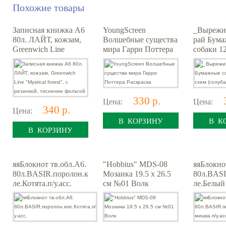
Похожие товары
Записная книжка А6
YoungScreen
_Вырежи
80л. ЛАЙТ, кожзам,
Волшебные существа
рай Бум
Greenwich Line
мира Гарри Поттера
собаки 1
"Mystical forest", с
Раскраска
схем (гол
резинкой, тиснение
фольгой
330 р.
Цена:
Цена:
340 р.
Цена:
В КОРЗИНУ
В К
В КОРЗИНУ
яяБлокнот тв.обл.А6.
"Hobbius" MDS-08
яяБлокно
80л.BASIR.поролон.к
Мозаика 19.5 x 26.5
80л.BASI
ле.Котята.п/у.асс.
см №01 Волк
ле.Белый
у.асс.