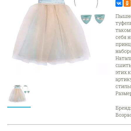
Пышно
туфел
таком
себя 
принц
наборо
Натали
сшить
этих 
артик
стиль
Размер
Бренд
Возра