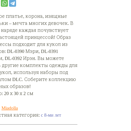
е платье, корона, изящные
ьки – мечта многих девочек. В
 наряде каждая почувствует
настоящей принцессой! Образ
ессы подходит для кукол из
в: DL-0390 Мэри, DL-0391
, DL-0392 Ирэн. Вы можете
 другие комплекты одежды для
кукол, используя наборы под
улом DLC. Соберите коллекцию
ных образов!
: 20 х 30 х 2 см
:
Miadolla
стная категория:
с 8-ми лет