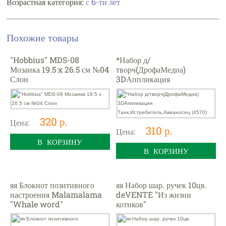
с 6-ти лет
Возрастная категория:
Похожие товары
"Hobbius" MDS-08
*Набор д/
Мозаика 19.5 x 26.5 см №04
творч(ДрофаМедиа)
Слон
3DАппликация
Танк,Истребитель,Авианосе
ц (4570)
320 р.
Цена:
310 р.
Цена:
В КОРЗИНУ
В КОРЗИНУ
яя Блокнот позитивного
яя Набор шар. ручек 10цв.
настроения Malamalama
deVENTE "Из жизни
"Whale word"
котиков"
4655752645274
0,7мм,пластик.корп.,пласт.б
лист.