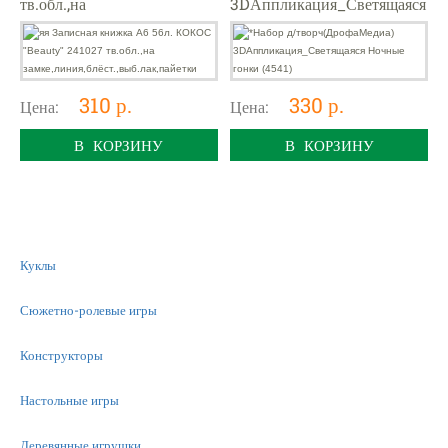
тв.обл.,на
3DАппликация_Светящаяся
замке,линия,блёст.,выб.лак,п
Ночные гонки (4541)
айетки
310 р.
330 р.
Цена:
Цена:
В КОРЗИНУ
В КОРЗИНУ
Куклы
Сюжетно-ролевые игры
Конструкторы
Настольные игры
Деревянные игрушки