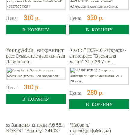
310 р.
320 р.
Цена:
Цена:
В КОРЗИНУ
В КОРЗИНУ
YoungAdult_РаскрАнтист
"ФРЕЯ" FCP-10 Раскраска-
ресс Бумажные девочки Аси
антистресс "Время для
Лавринович
магии" 21 x 29.7 см . .
310 р.
Цена:
280 р.
Цена:
В КОРЗИНУ
В КОРЗИНУ
яя Записная книжка А6 56л.
*Набор д/
КОКОС "Beauty" 241027
творч(ДрофаМедиа)