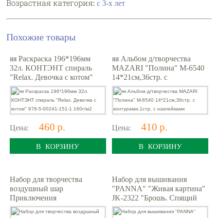
Возрастная категория:
с 3-х лет
Похожие товары
яя Раскраска 196*196мм
яя Альбом д/творчества
32л. КОНТЭНТ спираль
MAZARI "Полина" M-6540
"Relax. Девочка с котом"
14*21см,36стр. с
978-5-00241-151-1 160г/м2
контурами,1стр. с
наклейками
460 р.
410 р.
Цена:
Цена:
В КОРЗИНУ
В КОРЗИНУ
Набор для творчества
Набор для вышивания
воздушный шар
"PANNA" "Живая картина"
Приключения
JK-2322 "Брошь. Спящий
котик" 4.5 х 4.5 см