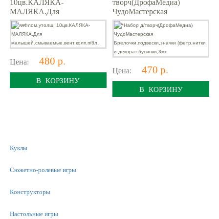
10цв.КАЛЯКА-
творч(ДрофаМедиа)
МАЛЯКА.Для
ЧудоМастерская
малышей.смываемые.вент.к
Брелочки,подвески,значки
олп.п/бл.
(фетр,нитки и
декорат.бусинки,3ме
480 р.
Цена:
470 р.
Цена:
В КОРЗИНУ
В КОРЗИНУ
Куклы
Сюжетно-ролевые игры
Конструкторы
Настольные игры