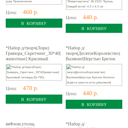
460 р.
Цена:
440 р.
Цена:
В КОРЗИНУ
В КОРЗИНУ
*Набор д/творч(Лори)
*Набор д/
Гравюра_Скретчинг_30*40[
творч(ДесятоеКоролевство)
животные] Красивый
ВаляниеШерстью Брелок
леопард (Гр-760)
Лисенок [4цвета
шерсти,игла д/валяния]
470 р.
Цена:
440 р.
Цена:
В КОРЗИНУ
В КОРЗИНУ
яяФлом.утолщ.
*Набор д/