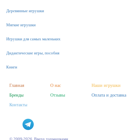
Деревянные игрушки
Мягкие игрушки
Игрушки для самых маленьких
Дидактические игры, пособия
Книги
Машинки
Главная
О нас
Наши игрушки
Бренды
Отзывы
Оплата и доставка
Фигурки
Контакты
Научные опыты
Наборы для творчества
Пазлы
© 2009-2026, Вверх тормашками