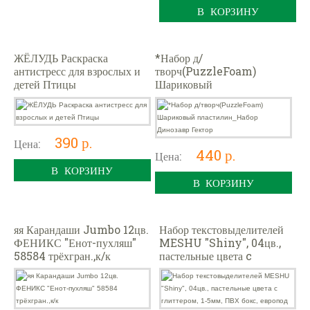
В КОРЗИНУ
ЖЁЛУДЬ Раскраска
*Набор д/
антистресс для взрослых и
творч(PuzzleFoam)
детей Птицы
Шариковый
пластилин_Набор Динозавр
Гектор
390 р.
Цена:
440 р.
Цена:
В КОРЗИНУ
В КОРЗИНУ
яя Карандаши Jumbo 12цв.
Набор текстовыделителей
ФЕНИКС "Енот-пухляш"
MESHU "Shiny", 04цв.,
58584 трёхгран.,к/к
пастельные цвета c
глиттером, 1-5мм, ПВХ
бокс, европод