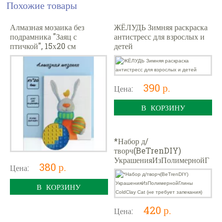
Похожие товары
Алмазная мозаика без
ЖЁЛУДЬ Зимняя раскраска
подрамника "Заяц с
антистресс для взрослых и
птичкой", 15х20 см
детей
390 р.
Цена:
В КОРЗИНУ
*Набор д/
творч(BeTrenDIY)
УкрашенияИзПолимернойГ
380 р.
Цена:
лины ColdClay Cat (не
требует запекания)
В КОРЗИНУ
420 р.
Цена: