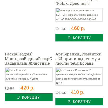
"Relax. Девочка с
котом" 978-5-00241-151-1
160г/м2
460 р.
Цена:
В КОРЗИНУ
Раскр(Геодом)
АртТерапия_Романтик
МногоразВоднаяРаскрС
а 21 причина,почему я
Заданиями Животные
люблю тебя Добавь
Раскрась и узнай
цвета своим чувствам
(худ.Маслакова В.О.)
420 р.
Цена:
410 р.
Цена:
В КОРЗИНУ
В КОРЗИНУ