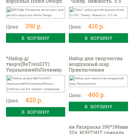
взрослых Home Design
"Чокер. Нежность" 0.5
см
390 р.
410 р.
Цена:
Цена:
В КОРЗИНУ
В КОРЗИНУ
*Набор д/
Набор для творчества
творч(BeTrenDIY)
воздушный шар
УкрашенияИзПолимер
Приключения
нойГлины ColdClay Cat
(не требует запекания)
460 р.
Цена:
420 р.
Цена:
В КОРЗИНУ
В КОРЗИНУ
яя Раскраска 196*196мм
32л. КОНТЭНТ спираль