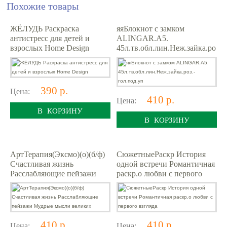
Похожие товары
ЖЁЛУДЬ Раскраска
яяБлокнот с замком
антистресс для детей и
ALINGAR.А5.
взрослых Home Design
45л.тв.обл.лин.Неж.зайка.ро
з.-гол.под.уп
390 р.
Цена:
410 р.
Цена:
В КОРЗИНУ
В КОРЗИНУ
АртТерапия(Эксмо)(о)(б/ф)
СюжетныеРаскр История
Счастливая жизнь
одной встречи Романтичная
Расслабляющие пейзажи
раскр.о любви с первого
Мудрые мысли великих
взгляда
410 р.
410 р.
Цена:
Цена: