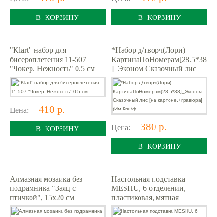
В КОРЗИНУ
В КОРЗИНУ
"Klart" набор для
*Набор д/творч(Лори)
бисероплетения 11-507
КартинаПоНомерам[28.5*38
"Чокер. Нежность" 0.5 см
]_Эконом Сказочный лис
[на картоне,+гравюра] (Им-
Кпн/ф-
410 р.
Цена:
380 р.
Цена:
В КОРЗИНУ
В КОРЗИНУ
Алмазная мозаика без
Настольная подставка
подрамника "Заяц с
MESHU, 6 отделений,
птичкой", 15х20 см
пластиковая, мятная