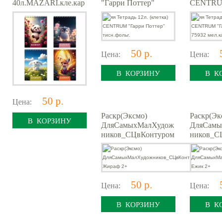
40л.MAZARI.кле.кар
"Гарри Поттер"
CENTRU
т.обл.Веселые
тисн.фольг.
Поттер" 
зверята.ассорти
мел.карт.
50 р.
Цена:
Цена:
В КОРЗИНУ
В К
50 р.
Цена:
Раскр(Эксмо)
Раскр(Эк
В КОРЗИНУ
ДляСамыхМалХудож
ДляСамы
ников_СЦвКонтуром
ников_С
Жираф 2+
Ежик 2+
50 р.
Цена:
Цена:
В КОРЗИНУ
В К