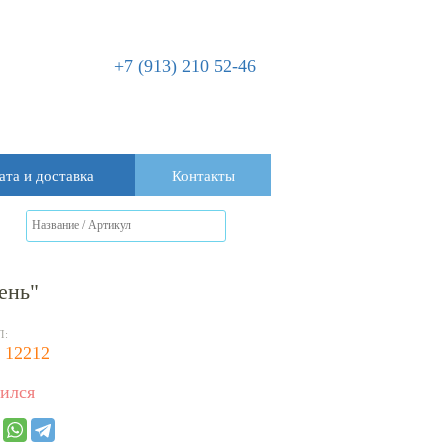
+7 (913) 210 52-46
ата и доставка
Контакты
ень"
Л:
 12212
ился