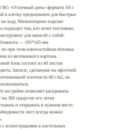
т BG «Отличный день» формата А6 с
й в клетку предназначен для быстрых
 на ходу. Миниатюрное изделие
о подходит тем, кто хочет постоянно
инструмент для записей с собой.
 блокнота — 105*145 мм.
 но при этом износостойкая обложка
ена из мелованного картона.
ний блок состоит из 40 листов
цвета. Записи, сделанные на офсетной
оптимальной плотности 60 г/м2, не
росвечиваться.
т на гребне позволяет раскрывать
 на 360 градусов: его легко
тывать и открывать в нужном месте.
обходимости лист всегда можно
.
т с иллюстрациями в пастельных