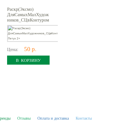
Раскр(Эксмо)
ДляСамыхМалХудож
ников_СЦвКонтуром
Петух 2+
50 р.
Цена:
В КОРЗИНУ
ренды
Отзывы
Оплата и доставка
Контакты