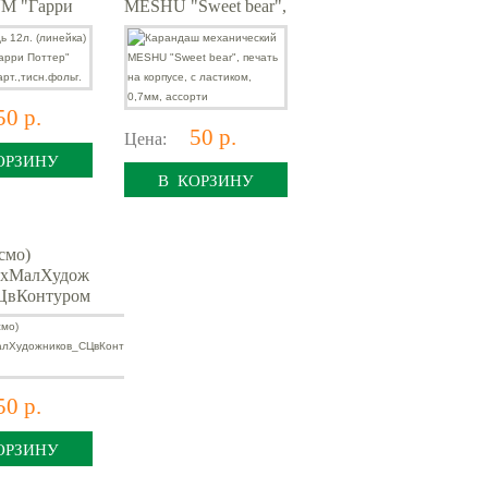
M "Гарри
MESHU "Sweet bear",
75932
печать на корпусе, с
,тисн.фольг.
ластиком, 0,7мм,
ассорти
50 р.
50 р.
Цена:
ОРЗИНУ
В КОРЗИНУ
смо)
хМалХудож
ЦвКонтуром
50 р.
ОРЗИНУ