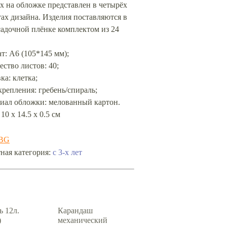
х на обложке представлен в четырёх
ах дизайна. Изделия поставляются в
садочной плёнке комплектом из 24
т: А6 (105*145 мм);
ество листов: 40;
ка: клетка;
крепления: гребень/спираль;
риал обложки: мелованный картон.
10 х 14.5 х 0.5 см
BG
с 3-х лет
ная категория:
ь 12л.
Карандаш
)
механический