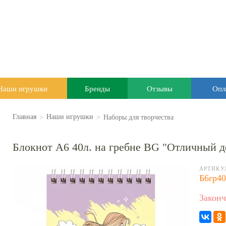
Наши игрушки
Бренды
Отзывы
Опл
>
>
Наборы для творчества
Главная
Наши игрушки
Блокнот А6 40л. на гребне BG "Отличный д
АРТИКУ
Б6гр40
Законч