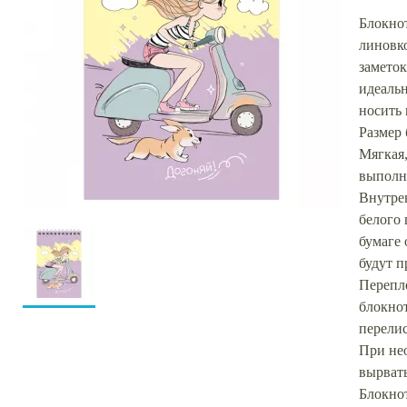
Блокно
линовко
заметок
идеальн
носить 
Размер
Мягкая,
выполн
Внутрен
белого 
бумаге 
будут п
Переплё
блокнот
перелис
При не
вырвать
Блокно