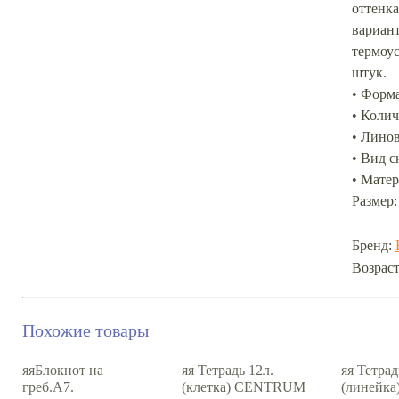
оттенка
вариант
термоу
штук.
• Форма
• Колич
• Линов
• Вид с
• Мате
Размер: 
Бренд:
Возраст
Похожие товары
яяБлокнот на
яя Тетрадь 12л.
яя Тетрад
греб.А7.
(клетка) CENTRUM
(линейка